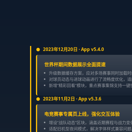
2023年12月20日 · App v5.4.0
世界杯期间数据展示全面提速
升级数据缓存方案，应对多场赛事同时加载时
对球员动态与进球动画进行了流畅度优化，适
新增“精彩回看”模块，重点赛事集锦支持一键
2023年11月2日 · App v5.3.6
电竞赛事专属页上线，强化交互体验
增设“战队动态”区块，涵盖近期赛程与战力变
适配旧机型夜间模式，解决字体样式兼容问题