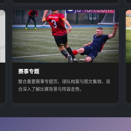
赛事专题
整合重要赛事专题页、球队档案与图文集锦，适
合深入了解比赛背景与阵容走势。