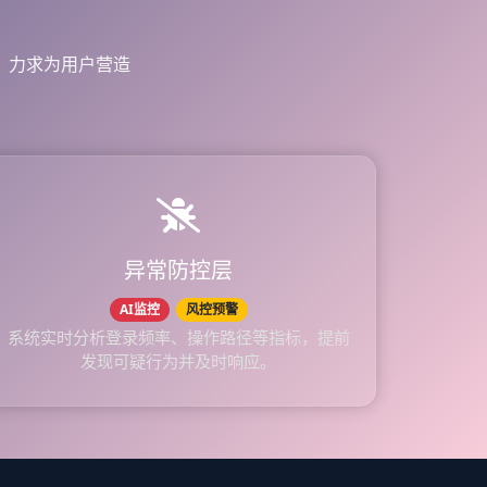
，力求为用户营造
异常防控层
AI监控
风控预警
系统实时分析登录频率、操作路径等指标，提前
发现可疑行为并及时响应。