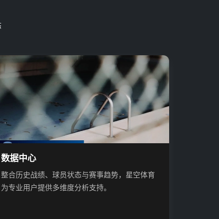
态
数据中心
整合历史战绩、球员状态与赛事趋势，星空体育
为专业用户提供多维度分析支持。