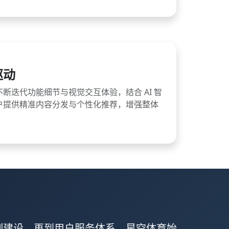
驱动
断迭代功能细节与视觉交互体验，结合 AI 智
户提供精准内容分发与个性化推荐，增强整体
？
制建设，再到用户服务体系，星空体育始