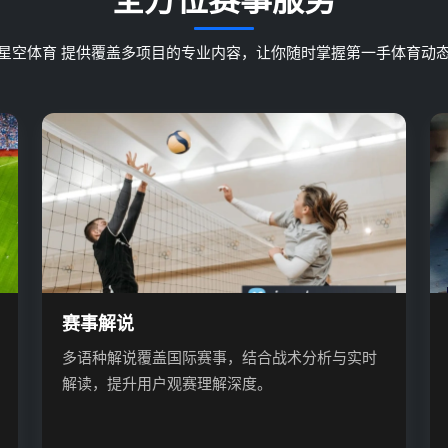
星空体育 提供覆盖多项目的专业内容，让你随时掌握第一手体育动
赛事解说
多语种解说覆盖国际赛事，结合战术分析与实时
解读，提升用户观赛理解深度。