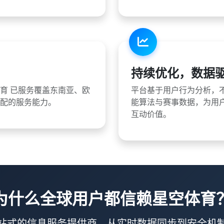
持续优化，数据
育 已服务覆盖东南亚、欧
平台基于用户行为分析，不
配的服务能力。
能算法与赛事数据，为用
互动价值。
为什么全球用户都信赖星空体育
站式的信息服务提供商。从实时数据同步到安全机