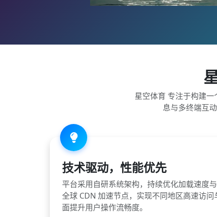
星
星空体育 专注于构建
息与多终端互动
技术驱动，性能优先
平台采用自研系统架构，持续优化加载速度与
全球 CDN 加速节点，实现不同地区高速访
面提升用户操作流畅度。