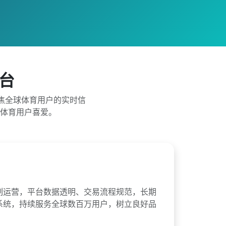
平台
焦全球体育用户的实时信
体育用户喜爱。
制运营，平台数据透明、交易流程规范，长期
系统，持续服务全球数百万用户，树立良好品